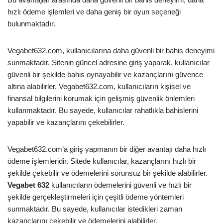
hızlı ödeme işlemleri ve daha geniş bir oyun seçeneği
bulunmaktadır.
Vegabet632.com, kullanıcılarına daha güvenli bir bahis deneyimi
sunmaktadır. Sitenin güncel adresine giriş yaparak, kullanıcılar
güvenli bir şekilde bahis oynayabilir ve kazançlarını güvence
altına alabilirler. Vegabet632.com, kullanıcıların kişisel ve
finansal bilgilerini korumak için gelişmiş güvenlik önlemleri
kullanmaktadır. Bu sayede, kullanıcılar rahatlıkla bahislerini
yapabilir ve kazançlarını çekebilirler.
Vegabet632.com’a giriş yapmanın bir diğer avantajı daha hızlı
ödeme işlemleridir. Sitede kullanıcılar, kazançlarını hızlı bir
şekilde çekebilir ve ödemelerini sorunsuz bir şekilde alabilirler.
Vegabet 632
kullanıcıların ödemelerini güvenli ve hızlı bir
şekilde gerçekleştirmeleri için çeşitli ödeme yöntemleri
sunmaktadır. Bu sayede, kullanıcılar istedikleri zaman
kazançlarını çekebilir ve ödemelerini alabilirler.