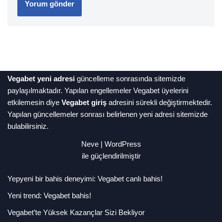
Vegabet yeni adresi
güncelleme sonrasında sitemizde
paylaşılmaktadır. Yapılan engellemeler Vegabet üyelerini
etkilemesin diye
Vegabet giriş
adresini sürekli değiştirmektedir.
Yapılan güncellemeler sonrası belirlenen yeni adresi sitemizde
bulabilirsiniz.
Neve
|
WordPress
ile güçlendirilmiştir
Yepyeni bir bahis deneyimi: Vegabet canlı bahis!
Yeni trend: Vegabet bahis!
Vegabet’te Yüksek Kazançlar Sizi Bekliyor