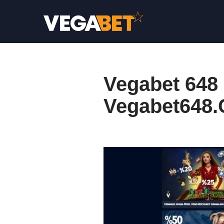
İçeriğe
geç
Vegabet 648 
Vegabet648