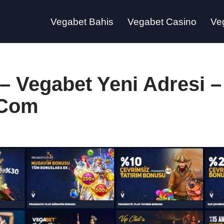
Vegabet Bahis
Vegabet Casino
Veg
– Vegabet Yeni Adresi –
.Com