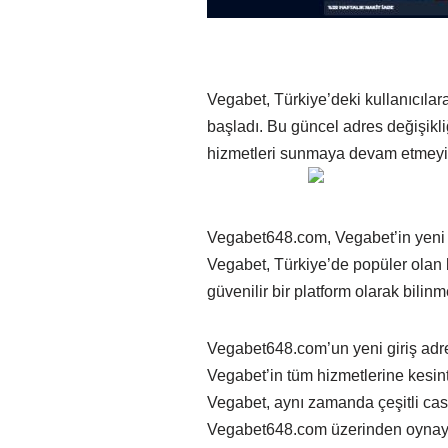
Vegabet, Türkiye’deki kullanıcıla
başladı. Bu güncel adres değişikl
hizmetleri sunmaya devam etmeyi
Vegabet648.com, Vegabet’in yeni gi
Vegabet, Türkiye’de popüler olan 
güvenilir bir platform olarak bilinm
Vegabet648.com’un yeni giriş adre
Vegabet’in tüm hizmetlerine kesinti
Vegabet, aynı zamanda çeşitli casi
Vegabet648.com üzerinden oynayab