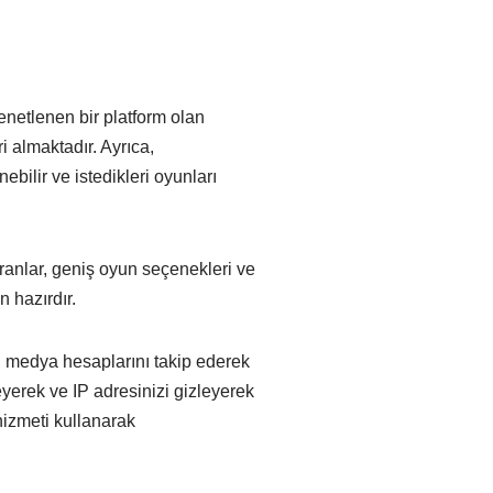
enetlenen bir platform olan
i almaktadır. Ayrıca,
bilir ve istedikleri oyunları
ranlar, geniş oyun seçenekleri ve
n hazırdır.
 medya hesaplarını takip ederek
eyerek ve IP adresinizi gizleyerek
izmeti kullanarak