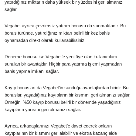
yatırdığınız miktarın daha yüksek bir yüzdesini geri almanızı
sağlar.
Vegabet ayrıca çevrimsiz yatırım bonusu da sunmaktadır. Bu
bonus türünde, yatırdığınız miktarı belirli bir kez bahis
oynamadan direkt olarak kullanabilirsiniz.
Deneme bonusu ise Vegabet’e yeni üye olan kullanıcılara
sunulan bir avantajdır. Hiçbir para yatırma işlemi yapmadan
bahis yapma imkanı sağlar.
Kayıp bonusları da Vegabet’in sunduğu avantajlardan biridir. Bu
bonuslar, yaşadığınız kayıpların bir kısmını geri almanızı sağlar.
Örneğin, %50 kayıp bonusu belirli bir dönemde yaşadığınız
kayıpların yarısını geri almanızı sağlar.
Ayrıca, arkadaşlarınızı Vegabet’e davet ederek onların
kayıplarının bir kısmını geri alabilir ve ekstra kazanç elde