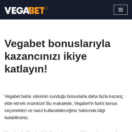
İçeriğe
geç
Vegabet bonuslarıyla
kazancınızı ikiye
katlayın!
Vegabet bahis sitesinin sunduğu bonuslarla daha fazla kazanç
elde etmek mümkün! Bu makalede, Vegabet’in farklı bonus
seçenekleri ve nasıl kullanabileceğiniz hakkında bilgi
bulabilirsiniz.