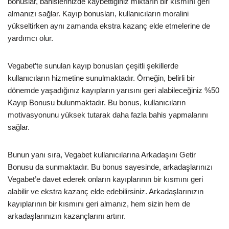
bonuslar, bahislerinizde kaybettiğiniz miktarın bir kısmını geri
almanızı sağlar. Kayıp bonusları, kullanıcıların moralini
yükseltirken aynı zamanda ekstra kazanç elde etmelerine de
yardımcı olur.
Vegabet’te sunulan kayıp bonusları çeşitli şekillerde
kullanıcıların hizmetine sunulmaktadır. Örneğin, belirli bir
dönemde yaşadığınız kayıpların yarısını geri alabileceğiniz %50
Kayıp Bonusu bulunmaktadır. Bu bonus, kullanıcıların
motivasyonunu yüksek tutarak daha fazla bahis yapmalarını
sağlar.
Bunun yanı sıra, Vegabet kullanıcılarına Arkadaşını Getir
Bonusu da sunmaktadır. Bu bonus sayesinde, arkadaşlarınızı
Vegabet’e davet ederek onların kayıplarının bir kısmını geri
alabilir ve ekstra kazanç elde edebilirsiniz. Arkadaşlarınızın
kayıplarının bir kısmını geri almanız, hem sizin hem de
arkadaşlarınızın kazançlarını artırır.