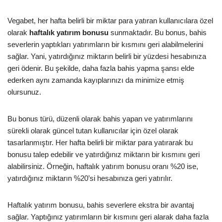
Vegabet, her hafta belirli bir miktar para yatıran kullanıcılara özel
olarak
haftalık yatırım bonusu
sunmaktadır. Bu bonus, bahis
severlerin yaptıkları yatırımların bir kısmını geri alabilmelerini
sağlar. Yani, yatırdığınız miktarın belirli bir yüzdesi hesabınıza
geri ödenir. Bu şekilde, daha fazla bahis yapma şansı elde
ederken aynı zamanda kayıplarınızı da minimize etmiş
olursunuz.
Bu bonus türü, düzenli olarak bahis yapan ve yatırımlarını
sürekli olarak güncel tutan kullanıcılar için özel olarak
tasarlanmıştır. Her hafta belirli bir miktar para yatırarak bu
bonusu talep edebilir ve yatırdığınız miktarın bir kısmını geri
alabilirsiniz. Örneğin, haftalık yatırım bonusu oranı %20 ise,
yatırdığınız miktarın %20’si hesabınıza geri yatırılır.
Haftalık yatırım bonusu, bahis severlere ekstra bir avantaj
sağlar. Yaptığınız yatırımların bir kısmını geri alarak daha fazla