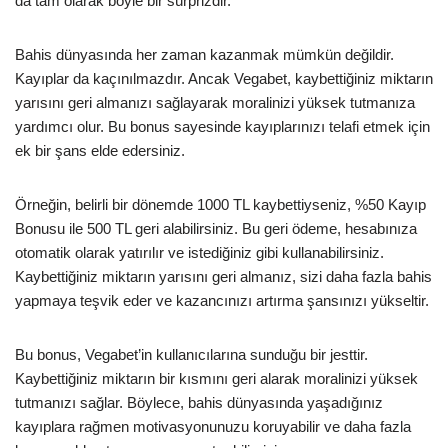
da tam olarak böyle bir sürprizdir.
Bahis dünyasında her zaman kazanmak mümkün değildir.
Kayıplar da kaçınılmazdır. Ancak Vegabet, kaybettiğiniz miktarın
yarısını geri almanızı sağlayarak moralinizi yüksek tutmanıza
yardımcı olur. Bu bonus sayesinde kayıplarınızı telafi etmek için
ek bir şans elde edersiniz.
Örneğin, belirli bir dönemde 1000 TL kaybettiyseniz, %50 Kayıp
Bonusu ile 500 TL geri alabilirsiniz. Bu geri ödeme, hesabınıza
otomatik olarak yatırılır ve istediğiniz gibi kullanabilirsiniz.
Kaybettiğiniz miktarın yarısını geri almanız, sizi daha fazla bahis
yapmaya teşvik eder ve kazancınızı artırma şansınızı yükseltir.
Bu bonus, Vegabet’in kullanıcılarına sunduğu bir jesttir.
Kaybettiğiniz miktarın bir kısmını geri alarak moralinizi yüksek
tutmanızı sağlar. Böylece, bahis dünyasında yaşadığınız
kayıplara rağmen motivasyonunuzu koruyabilir ve daha fazla