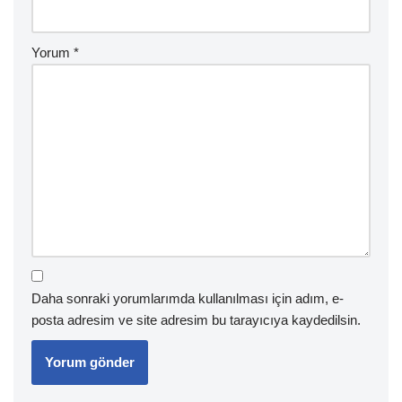
Yorum
*
Daha sonraki yorumlarımda kullanılması için adım, e-
posta adresim ve site adresim bu tarayıcıya kaydedilsin.