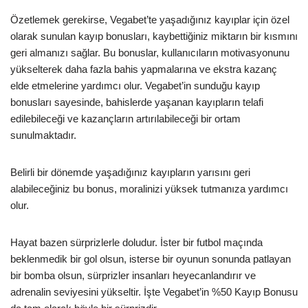
Özetlemek gerekirse, Vegabet’te yaşadığınız kayıplar için özel
olarak sunulan kayıp bonusları, kaybettiğiniz miktarın bir kısmını
geri almanızı sağlar. Bu bonuslar, kullanıcıların motivasyonunu
yükselterek daha fazla bahis yapmalarına ve ekstra kazanç
elde etmelerine yardımcı olur. Vegabet’in sunduğu kayıp
bonusları sayesinde, bahislerde yaşanan kayıpların telafi
edilebileceği ve kazançların artırılabileceği bir ortam
sunulmaktadır.
Belirli bir dönemde yaşadığınız kayıpların yarısını geri
alabileceğiniz bu bonus, moralinizi yüksek tutmanıza yardımcı
olur.
Hayat bazen sürprizlerle doludur. İster bir futbol maçında
beklenmedik bir gol olsun, isterse bir oyunun sonunda patlayan
bir bomba olsun, sürprizler insanları heyecanlandırır ve
adrenalin seviyesini yükseltir. İşte Vegabet’in %50 Kayıp Bonusu