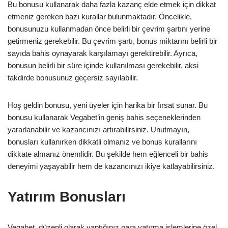
Bu bonusu kullanarak daha fazla kazanç elde etmek için dikkat
etmeniz gereken bazı kurallar bulunmaktadır. Öncelikle,
bonusunuzu kullanmadan önce belirli bir çevrim şartını yerine
getirmeniz gerekebilir. Bu çevrim şartı, bonus miktarını belirli bir
sayıda bahis oynayarak karşılamayı gerektirebilir. Ayrıca,
bonusun belirli bir süre içinde kullanılması gerekebilir, aksi
takdirde bonusunuz geçersiz sayılabilir.
Hoş geldin bonusu, yeni üyeler için harika bir fırsat sunar. Bu
bonusu kullanarak Vegabet’in geniş bahis seçeneklerinden
yararlanabilir ve kazancınızı artırabilirsiniz. Unutmayın,
bonusları kullanırken dikkatli olmanız ve bonus kurallarını
dikkate almanız önemlidir. Bu şekilde hem eğlenceli bir bahis
deneyimi yaşayabilir hem de kazancınızı ikiye katlayabilirsiniz.
Yatırım Bonusları
Vegabet, düzenli olarak yaptığınız para yatırma işlemlerine özel