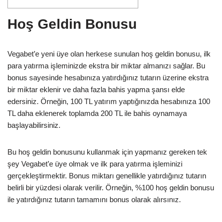
Hoş Geldin Bonusu
Vegabet’e yeni üye olan herkese sunulan hoş geldin bonusu, ilk
para yatırma işleminizde ekstra bir miktar almanızı sağlar. Bu
bonus sayesinde hesabınıza yatırdığınız tutarın üzerine ekstra
bir miktar eklenir ve daha fazla bahis yapma şansı elde
edersiniz. Örneğin, 100 TL yatırım yaptığınızda hesabınıza 100
TL daha eklenerek toplamda 200 TL ile bahis oynamaya
başlayabilirsiniz.
Bu hoş geldin bonusunu kullanmak için yapmanız gereken tek
şey Vegabet’e üye olmak ve ilk para yatırma işleminizi
gerçekleştirmektir. Bonus miktarı genellikle yatırdığınız tutarın
belirli bir yüzdesi olarak verilir. Örneğin, %100 hoş geldin bonusu
ile yatırdığınız tutarın tamamını bonus olarak alırsınız.