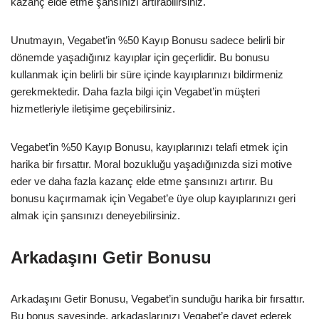
kazanç elde etme şansınızı artırabilirsiniz.
Unutmayın, Vegabet’in %50 Kayıp Bonusu sadece belirli bir
dönemde yaşadığınız kayıplar için geçerlidir. Bu bonusu
kullanmak için belirli bir süre içinde kayıplarınızı bildirmeniz
gerekmektedir. Daha fazla bilgi için Vegabet’in müşteri
hizmetleriyle iletişime geçebilirsiniz.
Vegabet’in %50 Kayıp Bonusu, kayıplarınızı telafi etmek için
harika bir fırsattır. Moral bozukluğu yaşadığınızda sizi motive
eder ve daha fazla kazanç elde etme şansınızı artırır. Bu
bonusu kaçırmamak için Vegabet’e üye olup kayıplarınızı geri
almak için şansınızı deneyebilirsiniz.
Arkadaşını Getir Bonusu
Arkadaşını Getir Bonusu, Vegabet’in sunduğu harika bir fırsattır.
Bu bonus sayesinde, arkadaşlarınızı Vegabet’e davet ederek