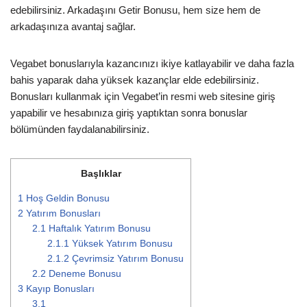
edebilirsiniz. Arkadaşını Getir Bonusu, hem size hem de
arkadaşınıza avantaj sağlar.
Vegabet bonuslarıyla kazancınızı ikiye katlayabilir ve daha fazla
bahis yaparak daha yüksek kazançlar elde edebilirsiniz.
Bonusları kullanmak için Vegabet’in resmi web sitesine giriş
yapabilir ve hesabınıza giriş yaptıktan sonra bonuslar
bölümünden faydalanabilirsiniz.
Başlıklar
1
Hoş Geldin Bonusu
2
Yatırım Bonusları
2.1
Haftalık Yatırım Bonusu
2.1.1
Yüksek Yatırım Bonusu
2.1.2
Çevrimsiz Yatırım Bonusu
2.2
Deneme Bonusu
3
Kayıp Bonusları
3.1