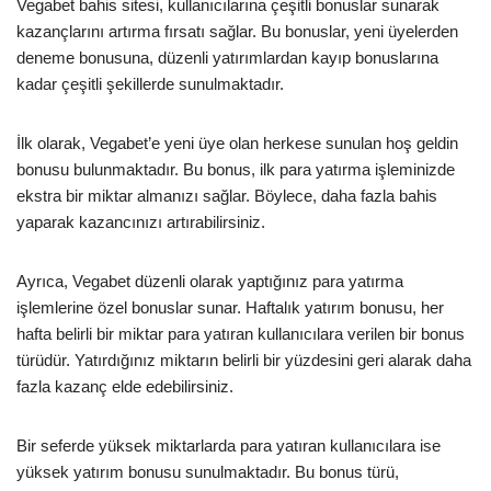
Vegabet bahis sitesi, kullanıcılarına çeşitli bonuslar sunarak
kazançlarını artırma fırsatı sağlar. Bu bonuslar, yeni üyelerden
deneme bonusuna, düzenli yatırımlardan kayıp bonuslarına
kadar çeşitli şekillerde sunulmaktadır.
İlk olarak, Vegabet’e yeni üye olan herkese sunulan hoş geldin
bonusu bulunmaktadır. Bu bonus, ilk para yatırma işleminizde
ekstra bir miktar almanızı sağlar. Böylece, daha fazla bahis
yaparak kazancınızı artırabilirsiniz.
Ayrıca, Vegabet düzenli olarak yaptığınız para yatırma
işlemlerine özel bonuslar sunar. Haftalık yatırım bonusu, her
hafta belirli bir miktar para yatıran kullanıcılara verilen bir bonus
türüdür. Yatırdığınız miktarın belirli bir yüzdesini geri alarak daha
fazla kazanç elde edebilirsiniz.
Bir seferde yüksek miktarlarda para yatıran kullanıcılara ise
yüksek yatırım bonusu sunulmaktadır. Bu bonus türü,