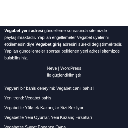
Vegabet yeni adresi
güncelleme sonrasında sitemizde
paylaşılmaktadır. Yapılan engellemeler Vegabet üyelerini
etkilemesin diye
Vegabet giriş
adresini sürekli değiştirmektedir.
Yapılan güncellemeler sonrası belirlenen yeni adresi sitemizde
bulabilirsiniz.
Neve
|
WordPress
ile güçlendirilmiştir
Yepyeni bir bahis deneyimi: Vegabet canlı bahis!
Yeni trend: Vegabet bahis!
Vegabet’te Yüksek Kazançlar Sizi Bekliyor
Vegabet’te Yeni Oyunlar, Yeni Kazanç Fırsatları
Vegabet’te Sweet Bonanza Oyna