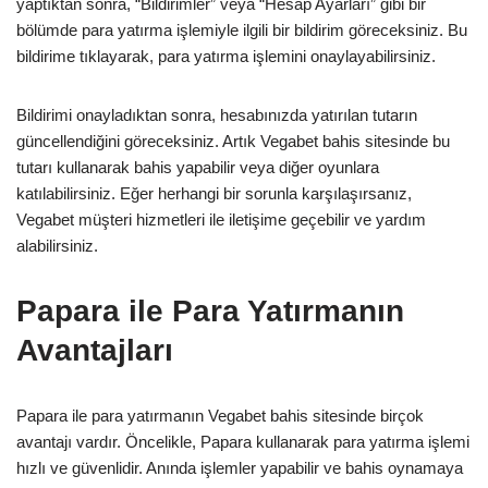
yaptıktan sonra, “Bildirimler” veya “Hesap Ayarları” gibi bir
bölümde para yatırma işlemiyle ilgili bir bildirim göreceksiniz. Bu
bildirime tıklayarak, para yatırma işlemini onaylayabilirsiniz.
Bildirimi onayladıktan sonra, hesabınızda yatırılan tutarın
güncellendiğini göreceksiniz. Artık Vegabet bahis sitesinde bu
tutarı kullanarak bahis yapabilir veya diğer oyunlara
katılabilirsiniz. Eğer herhangi bir sorunla karşılaşırsanız,
Vegabet müşteri hizmetleri ile iletişime geçebilir ve yardım
alabilirsiniz.
Papara ile Para Yatırmanın
Avantajları
Papara ile para yatırmanın Vegabet bahis sitesinde birçok
avantajı vardır. Öncelikle, Papara kullanarak para yatırma işlemi
hızlı ve güvenlidir. Anında işlemler yapabilir ve bahis oynamaya