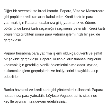
Diğer bir seçenek ise kredi kartıdır. Papara, Visa ve Mastercard
gibi popüler kredi kartlarını kabul eder. Kredi kartı ile para
yatırmak için Papara hesabınıza giriş yapmanız ve ödeme
bölümünde kredi kartı seçeneğini seçmeniz yeterlidir. Kredi kartı
bilgilerinizi girdikten sonra para yatırma işlemi hızlı bir şekilde
gerçekleşir.
Papara hesabına para yatırma işlemi oldukça güvenli ve şeffaf
bir şekilde gerçekleşir. Papara, kullanıcıların finansal bilgilerini
korumak için gerekli güvenlik önlemlerini almaktadır. Ayrıca,
kullanıcılar işlem geçmişlerini ve bakiyelerini kolaylıkla takip
edebilirler.
Banka havalesi ve kredi kartı gibi yöntemleri kullanarak Papara
hesabınıza para yatırabilir, böylece Vegabet bahis sitesinde
keyifle oyunlarınıza devam edebilirsiniz.