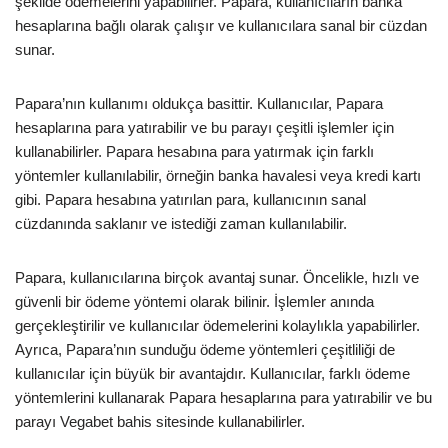
şekilde ödemelerini yapabilirler. Papara, kullanıcıların banka
hesaplarına bağlı olarak çalışır ve kullanıcılara sanal bir cüzdan
sunar.
Papara’nın kullanımı oldukça basittir. Kullanıcılar, Papara
hesaplarına para yatırabilir ve bu parayı çeşitli işlemler için
kullanabilirler. Papara hesabına para yatırmak için farklı
yöntemler kullanılabilir, örneğin banka havalesi veya kredi kartı
gibi. Papara hesabına yatırılan para, kullanıcının sanal
cüzdanında saklanır ve istediği zaman kullanılabilir.
Papara, kullanıcılarına birçok avantaj sunar. Öncelikle, hızlı ve
güvenli bir ödeme yöntemi olarak bilinir. İşlemler anında
gerçekleştirilir ve kullanıcılar ödemelerini kolaylıkla yapabilirler.
Ayrıca, Papara’nın sunduğu ödeme yöntemleri çeşitliliği de
kullanıcılar için büyük bir avantajdır. Kullanıcılar, farklı ödeme
yöntemlerini kullanarak Papara hesaplarına para yatırabilir ve bu
parayı Vegabet bahis sitesinde kullanabilirler.