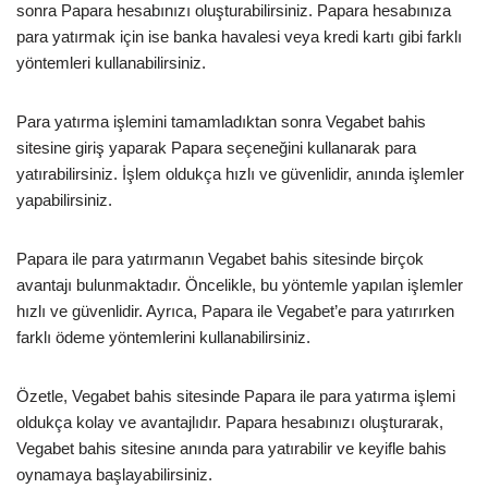
sonra Papara hesabınızı oluşturabilirsiniz. Papara hesabınıza
para yatırmak için ise banka havalesi veya kredi kartı gibi farklı
yöntemleri kullanabilirsiniz.
Para yatırma işlemini tamamladıktan sonra Vegabet bahis
sitesine giriş yaparak Papara seçeneğini kullanarak para
yatırabilirsiniz. İşlem oldukça hızlı ve güvenlidir, anında işlemler
yapabilirsiniz.
Papara ile para yatırmanın Vegabet bahis sitesinde birçok
avantajı bulunmaktadır. Öncelikle, bu yöntemle yapılan işlemler
hızlı ve güvenlidir. Ayrıca, Papara ile Vegabet’e para yatırırken
farklı ödeme yöntemlerini kullanabilirsiniz.
Özetle, Vegabet bahis sitesinde Papara ile para yatırma işlemi
oldukça kolay ve avantajlıdır. Papara hesabınızı oluşturarak,
Vegabet bahis sitesine anında para yatırabilir ve keyifle bahis
oynamaya başlayabilirsiniz.