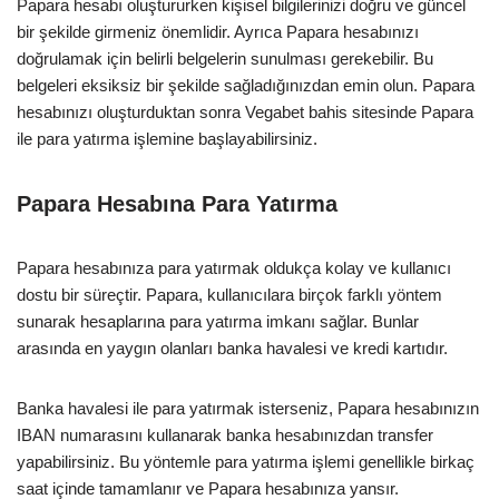
Papara hesabı oluştururken kişisel bilgilerinizi doğru ve güncel
bir şekilde girmeniz önemlidir. Ayrıca Papara hesabınızı
doğrulamak için belirli belgelerin sunulması gerekebilir. Bu
belgeleri eksiksiz bir şekilde sağladığınızdan emin olun. Papara
hesabınızı oluşturduktan sonra Vegabet bahis sitesinde Papara
ile para yatırma işlemine başlayabilirsiniz.
Papara Hesabına Para Yatırma
Papara hesabınıza para yatırmak oldukça kolay ve kullanıcı
dostu bir süreçtir. Papara, kullanıcılara birçok farklı yöntem
sunarak hesaplarına para yatırma imkanı sağlar. Bunlar
arasında en yaygın olanları banka havalesi ve kredi kartıdır.
Banka havalesi ile para yatırmak isterseniz, Papara hesabınızın
IBAN numarasını kullanarak banka hesabınızdan transfer
yapabilirsiniz. Bu yöntemle para yatırma işlemi genellikle birkaç
saat içinde tamamlanır ve Papara hesabınıza yansır.