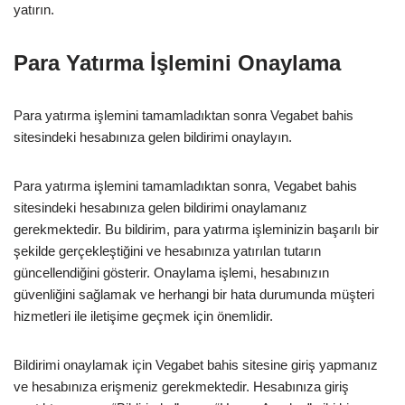
yatırın.
Para Yatırma İşlemini Onaylama
Para yatırma işlemini tamamladıktan sonra Vegabet bahis
sitesindeki hesabınıza gelen bildirimi onaylayın.
Para yatırma işlemini tamamladıktan sonra, Vegabet bahis
sitesindeki hesabınıza gelen bildirimi onaylamanız
gerekmektedir. Bu bildirim, para yatırma işleminizin başarılı bir
şekilde gerçekleştiğini ve hesabınıza yatırılan tutarın
güncellendiğini gösterir. Onaylama işlemi, hesabınızın
güvenliğini sağlamak ve herhangi bir hata durumunda müşteri
hizmetleri ile iletişime geçmek için önemlidir.
Bildirimi onaylamak için Vegabet bahis sitesine giriş yapmanız
ve hesabınıza erişmeniz gerekmektedir. Hesabınıza giriş