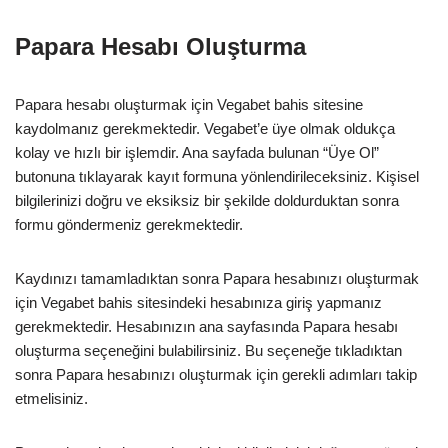
Papara Hesabı Oluşturma
Papara hesabı oluşturmak için Vegabet bahis sitesine
kaydolmanız gerekmektedir. Vegabet’e üye olmak oldukça
kolay ve hızlı bir işlemdir. Ana sayfada bulunan “Üye Ol”
butonuna tıklayarak kayıt formuna yönlendirileceksiniz. Kişisel
bilgilerinizi doğru ve eksiksiz bir şekilde doldurduktan sonra
formu göndermeniz gerekmektedir.
Kaydınızı tamamladıktan sonra Papara hesabınızı oluşturmak
için Vegabet bahis sitesindeki hesabınıza giriş yapmanız
gerekmektedir. Hesabınızın ana sayfasında Papara hesabı
oluşturma seçeneğini bulabilirsiniz. Bu seçeneğe tıkladıktan
sonra Papara hesabınızı oluşturmak için gerekli adımları takip
etmelisiniz.