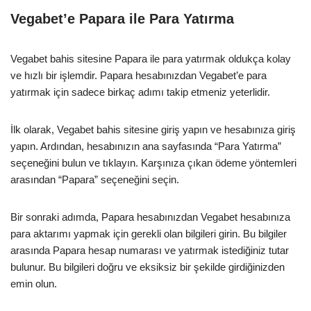
Vegabet’e Papara ile Para Yatırma
Vegabet bahis sitesine Papara ile para yatırmak oldukça kolay
ve hızlı bir işlemdir. Papara hesabınızdan Vegabet’e para
yatırmak için sadece birkaç adımı takip etmeniz yeterlidir.
İlk olarak, Vegabet bahis sitesine giriş yapın ve hesabınıza giriş
yapın. Ardından, hesabınızın ana sayfasında “Para Yatırma”
seçeneğini bulun ve tıklayın. Karşınıza çıkan ödeme yöntemleri
arasından “Papara” seçeneğini seçin.
Bir sonraki adımda, Papara hesabınızdan Vegabet hesabınıza
para aktarımı yapmak için gerekli olan bilgileri girin. Bu bilgiler
arasında Papara hesap numarası ve yatırmak istediğiniz tutar
bulunur. Bu bilgileri doğru ve eksiksiz bir şekilde girdiğinizden
emin olun.